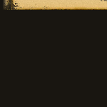
0.59M