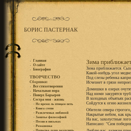
БОРИС ПАСТЕРНАК
Главная
Зима приближае
О сайте
Зима приближается. Сыз
Биография
Какой-нибудь угол медв
ТВОРЧЕСТВО
Под слезы ребенка капр
Сборники:
Исчезнет в грязи непрое
Все стихотворения
Домишки в озерах очутя
Начальная пора
Над ними закурятся труб
Поверх Барьеров
B холодных объятьях ра
Сестра моя - жизнь
Сойдутся к огню жизне
Не время ль птицам петь
Книга степи
Обители севера строгого
Развлеченья любимой
Накрытые небом, как кр
Занятье философией
На вас, захолустные лого
Песни в письмах
Написано: “Сим победиш
Романовка
Люблю вас, далекие при
Попытка душу разлучить