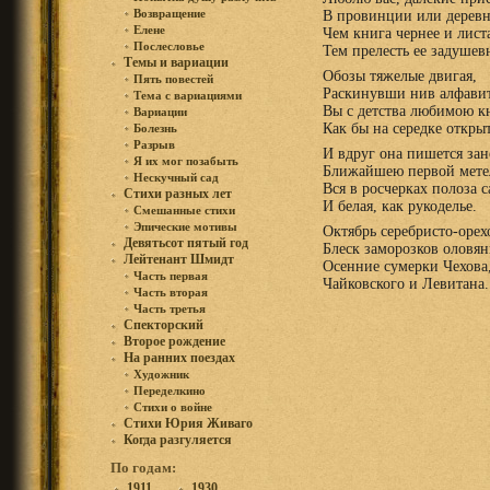
Возвращение
В провинции или деревн
Елене
Чем книга чернее и лист
Послесловье
Тем прелесть ее задушев
Темы и вариации
Обозы тяжелые двигая,
Пять повестей
Раскинувши нив алфави
Тема с вариациями
Вы с детства любимою 
Вариации
Как бы на середке откры
Болезнь
Разрыв
И вдруг она пишется за
Я их мог позабыть
Ближайшею первой мете
Нескучный сад
Bся в росчерках полоза 
Стихи разных лет
И белая, как рукоделье.
Смешанные стихи
Эпические мотивы
Октябрь серебристо-орех
Девятьсот пятый год
Блеск заморозков оловя
Лейтенант Шмидт
Осенние сумерки Чехова
Часть первая
Чайковского и Левитана.
Часть вторая
Часть третья
Спекторский
Второе рождение
На ранних поездах
Художник
Переделкино
Стихи о войне
Стихи Юрия Живаго
Когда разгуляется
По годам:
1911
1930