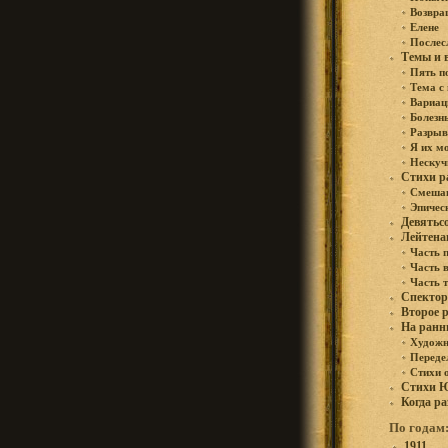
Возвра
Елене
Послес
Темы и 
Пять п
Тема с
Вариац
Болезн
Разрыв
Я их м
Нескуч
Стихи р
Смешан
Эпичес
Девятьс
Лейтен
Часть 
Часть 
Часть 
Спектор
Второе 
На ранн
Худож
Переде
Стихи 
Стихи 
Когда ра
По годам
1911