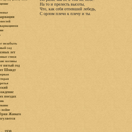
щение
На то и прелесть высоты,
Что, как себя отпевший лебедь,
ловье
С орлом плечо к плечу и ты.
вариации
овестей
 вариациями
ии
ь
ог позабыть
ный сад
азных лет
ные стихи
кие мотивы
от пятый год
ант Шмидт
первая
вторая
третья
ский
рождение
их поездах
ник
лкино
о войне
Юрия Живаго
згуляется
:
1930