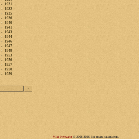
1931
1932
1935
1936
1940
1941
1943
1944
1946
1947
1949
1953
1956
1957
1958
1959
Mike Nerevarin
© 2008-2026 Все права защищены.