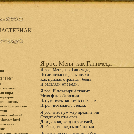
ПАСТЕРНАК
Я рос. Меня, как Ганимеда
Я рос. Меня, как Ганимеда,
фия
Несли ненастья, сны несли.
ЕСТВО
Как крылья, отрастали беды
:
И отделяли от земли.
хотворения
Я рос. И повечерий тканых
ая пора
Меня фата обволокла.
Барьеров
Напутствуем вином в стаканах,
моя - жизнь
Игрой печальною стекла,
мя ль птицам петь
степи
Я рос, и вот уж жар предплечий
ченья любимой
Студит объятие орла.
е философией
Дни далеко, когда предтечей,
в письмах
Любовь, ты надо мной плыла.
вка
Но разве мы не в том же небе?
а душу разлучить