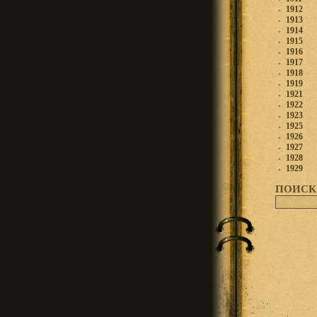
1912
1913
1914
1915
1916
1917
1918
1919
1921
1922
1923
1925
1926
1927
1928
1929
ПОИСК