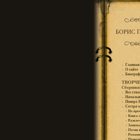
БОРИС 
Главная
О сайте
Биогра
ТВОРЧ
Сборники
Все сти
Начальн
Поверх 
Сестра 
Не вре
Книга 
Развле
Занять
Песни 
Романо
Попытк