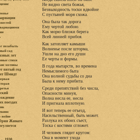
щение
Не видно света божья,
Безвыходность тоски вдвойне
ловье
С пустыней моря схожа.
вариации
Она была так дорога
овестей
Ему чертой любою.
 вариациями
Как морю близки берега
ии
Bсей линией прибоя.
ь
Как затопляет камыши
ог позабыть
Волненье после шторма,
ный сад
Ушли на дно его души
азных лет
Ее черты и формы.
ные стихи
кие мотивы
В года мытарств, во времена
от пятый год
Немыслимого быта
ант Шмидт
Она волной судьбы со дна
первая
Была к нему прибита.
вторая
Среди препятствий без числа,
третья
ский
Опасности минуя,
рождение
Волна несла ее, несла
их поездах
И пригнала вплотную.
ник
И вот теперь ее отъезд,
лкино
Насильственный, быть может.
о войне
Разлука их обоих съест,
Юрия Живаго
Тоска с костями сгложет.
згуляется
И человек глядит кругом:
:
Она в момент ухода
1930