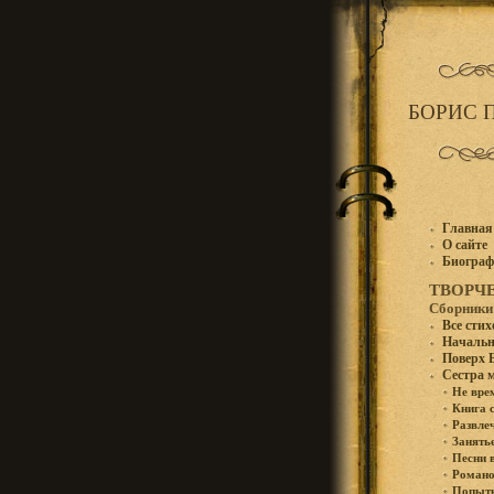
БОРИС 
Главная
О сайте
Биогра
ТВОРЧ
Сборники
Все сти
Начальн
Поверх 
Сестра 
Не вре
Книга 
Развле
Занять
Песни 
Романо
Попытк