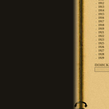
1912
1913
1914
1915
1916
1917
1918
1919
1921
1922
1923
1925
1926
1927
1928
1929
ПОИСК