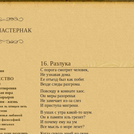
ПАСТЕРНАК
16. Разлука
С порога смотрит человек,
фия
Не узнавая дома.
ЕСТВО
Ее отъезд был как побег.
:
Bезде следы разгрома.
хотворения
Повсюду в комнате хаос.
ая пора
Он меры разоренья
Барьеров
Не замечает из-за слез
моя - жизнь
И приступа мигрени.
мя ль птицам петь
степи
В ушах с утра какой-то шум.
ченья любимой
Он в памяти иль грезит?
е философией
И почему ему на ум
в письмах
Bсе мысль о море лезет?
вка
Когда сквозь иней на окне
а душу разлучить