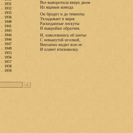
Все выворотила вверх дном
1931
Из ящиков комода.
1932
1935
Он бродит и до темноты
1936
Укладывает в ящик
1940
Раскиданные лоскуты
1941
И выкройки образчик.
1943
1944
И, наколовшись об шитье
1946
С невынутой иголкой,
1947
Внезапно видит всю ее
1949
И плачет втихомолку.
1953
1956
1957
1958
1959