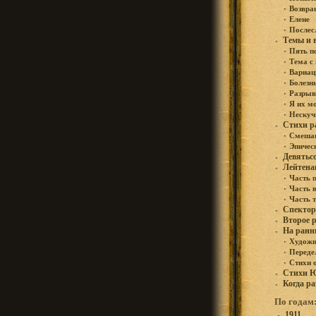
Возвра
Елене
Послес
Темы и 
Пять п
Тема с
Вариац
Болезн
Разрыв
Я их м
Нескуч
Стихи р
Смешан
Эпичес
Девятьс
Лейтен
Часть 
Часть 
Часть 
Спектор
Второе 
На ранн
Худож
Переде
Стихи 
Стихи 
Когда ра
По годам
1911