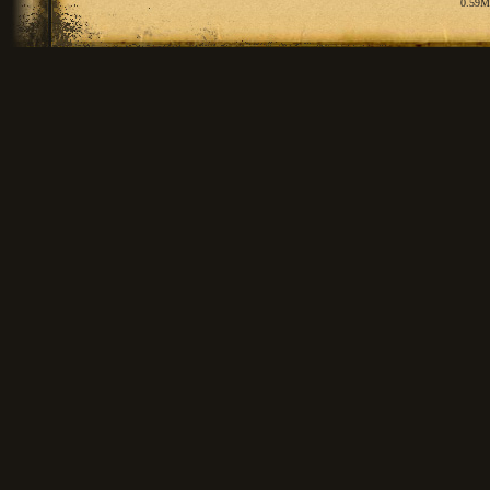
0.59M