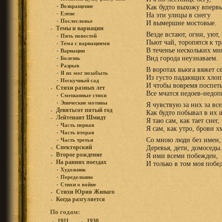
Возвращение
Как будто выхожу вперв
Елене
На эти улицы в снегу
Послесловье
И вымершие мостовые.
Темы и вариации
Везде встают, огни, уют,
Пять повестей
Пьют чай, торопятся к т
Тема с вариациями
В теченье нескольких ми
Вариации
Вид города неузнаваем.
Болезнь
Разрыв
В воротах вьюга вяжет с
Я их мог позабыть
Из густо падающих хлоп
Нескучный сад
И чтобы вовремя поспеть
Стихи разных лет
Все мчатся недоев-недоп
Смешанные стихи
Эпические мотивы
Я чувствую за них за все
Девятьсот пятый год
Как будто побывал в их 
Лейтенант Шмидт
Я таю сам, как тает снег,
Часть первая
Я сам, как утро, брови 
Часть вторая
Со мною люди без имен,
Часть третья
Спекторский
Деревья, дети, домоседы.
Второе рождение
Я ими всеми побежден,
На ранних поездах
И только в том моя побед
Художник
Переделкино
Стихи о войне
Стихи Юрия Живаго
Когда разгуляется
По годам:
1911
1930