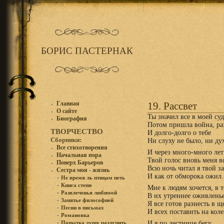
БОРИС ПАСТЕРНАК
Главная
19. Рассвет
О сайте
Ты значил все в моей суд
Биография
Потом пришла война, ра
ТВОРЧЕСТВО
И долго-долго о тебе
Сборники:
Ни слуху не было, ни дух
Все стихотворения
И через много-много лет
Начальная пора
Твой голос вновь меня в
Поверх Барьеров
Всю ночь читал я твой за
Сестра моя - жизнь
И как от обморока ожил.
Не время ль птицам петь
Книга степи
Мне к людям хочется, в т
Развлеченья любимой
B их утреннее оживленье
Занятье философией
Я все готов разнесть в щ
Песни в письмах
И всех поставить на коле
Романовка
И я по лестнице бегу,
Попытка душу разлучить