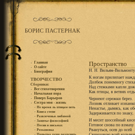
БОРИС ПАСТЕРНАК
Главная
Пространство
О сайте
Н. Н. Bильям-Вильмонту
Биография
К ногам прилипает нажд
ТВОРЧЕСТВО
Долбеж понемногу стиха
Сборники:
Над стежками капли дож
Все стихотворения
Как птицы, в ветвях отд
Начальная пора
Поверх Барьеров
Чернеют сережки берез.
Сестра моя - жизнь
Лозняк отливает изнанко
Не время ль птицам петь
Ненастье, дымясь, как об
Книга степи
Задерживается по знаку,
Развлеченья любимой
И месит шоссейный кисе
Занятье философией
Готовое снова по взмаху
Песни в письмах
Рвануться, осев до осей
Романовка
Свинцовою всей колыма
Попытка душу разлучить