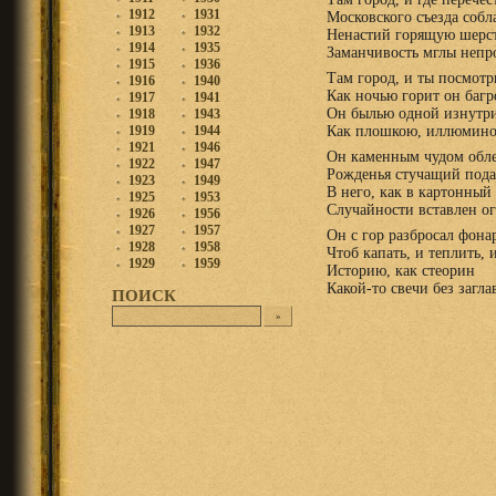
1912
1931
Московского съезда собл
1913
1932
Ненастий горящую шерст
1914
1935
Заманчивость мглы непр
1915
1936
Там город, и ты посмотр
1916
1940
Как ночью горит он багр
1917
1941
Он былью одной изнутр
1918
1943
1919
1944
Как плошкою, иллюмино
1921
1946
Он каменным чудом обл
1922
1947
Рожденья стучащий пода
1923
1949
В него, как в картонный
1925
1953
Случайности вставлен ог
1926
1956
1927
1957
Он с гор разбросал фона
1928
1958
Чтоб капать, и теплить, 
1929
1959
Историю, как стеорин
Какой-то свечи без загла
ПОИСК