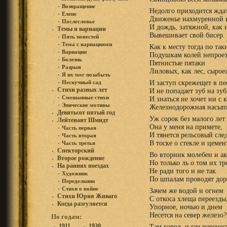
Возвращение
Недолго приходится ждат
Елене
Движенье нахмуренной 
Послесловье
И дождь, затяжной, как 
Темы и вариации
Вывешивает свой бисер.
Пять повестей
Тема с вариациями
Как к месту тогда по так
Вариации
Подушкам колей непрое
Болезнь
Пятнистые пятаки
Разрыв
Лиловых, как лес, сырое
Я их мог позабыть
И заступ скрежещет в пе
Нескучный сад
Стихи разных лет
И не попадает зуб на зуб
Смешанные стихи
И знаться не хочет ни с 
Эпические мотивы
Железнодорожная насып
Девятьсот пятый год
Уж сорок без малого лет
Лейтенант Шмидт
Она у меня на примете,
Часть первая
И тянется рельсовый сле
Часть вторая
В тоске о стекле и цемен
Часть третья
Спекторский
Во вторник молебен и ак
Второе рождение
Но только ль о том их тр
На ранних поездах
Не ради того и не так
Художник
По шпалам проводят дор
Переделкино
Стихи о войне
Зачем же водой и огнем
Стихи Юрия Живаго
С откоса хлеща переезды
Когда разгуляется
Упорное, ночью и днем
Несется на север железо?
По годам:
1911
1930
Там город, и где перечес