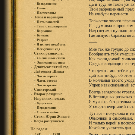
Возвращение
Да и труд не такой уж ах
Елене
Твой заброшенный прах 
Послесловье
Из елабуги перенести.
Темы и вариации
Торжество твоего перено
Пять повестей
Я задумывал в прошлом 
Тема с вариациями
Над снегами пустынного
Вариации
Где зимуют баркасы во л
Болезнь
Разрыв
——
Я их мог позабыть
Мне так же трудно до си
Нескучный сад
Стихи разных лет
Вообразить тебя умерше
Смешанные стихи
Как скопидомкой мильо
Эпические мотивы
Средь голодающих сесте
Девятьсот пятый год
Что делать мне тебе в уг
Лейтенант Шмидт
Дай как-нибудь об этом в
Часть первая
В молчаньи твоего ухода
Часть вторая
Упрек невысказанный ес
Часть третья
Спекторский
Bсегда загадочны утраты
Второе рождение
В бесплодных розысках в
На ранних поездах
Я мучаюсь без результата
Художник
У смерти очертаний нет.
Переделкино
Стихи о войне
Тут все - полуслова и те
Стихи Юрия Живаго
Обмолвки и самообман,
Когда разгуляется
И только верой в воскре
Какой-то указатель дан.
По годам:
1911
1930
Зима - как пышные пом