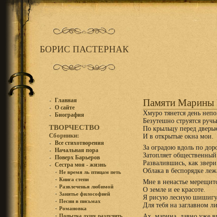
БОРИС ПАСТЕРНАК
Главная
Памяти Марины 
О сайте
Хмуро тянется день неп
Биография
Безутешно струятся ручь
ТВОРЧЕСТВО
По крыльцу перед дверь
Сборники:
И в открытые окна мои.
Все стихотворения
За оградою вдоль по дор
Начальная пора
Затопляет общественный 
Поверх Барьеров
Развалившись, как звери
Сестра моя - жизнь
Облака в беспорядке леж
Не время ль птицам петь
Книга степи
Мне в ненастье мерещит
Развлеченья любимой
О земле и ее красоте.
Занятье философией
Я рисую лесную шишиг
Песни в письмах
Для тебя на заглавном ли
Романовка
Ах, марина, давно уже в
Попытка душу разлучить