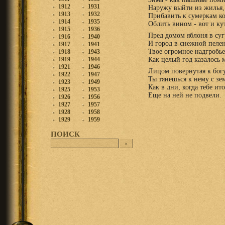
1912
1931
Наружу выйти из жилья,
1913
1932
Прибавить к сумеркам к
1914
1935
Облить вином - вот и кут
1915
1936
Пред домом яблоня в суг
1916
1940
И город в снежной пелен
1917
1941
Твое огромное надгробье
1918
1943
1919
1944
Как целый год казалось 
1921
1946
Лицом повернутая к богу
1922
1947
Ты тянешься к нему с зе
1923
1949
Как в дни, когда тебе ито
1925
1953
Еще на ней не подвели.
1926
1956
1927
1957
1928
1958
1929
1959
ПОИСК