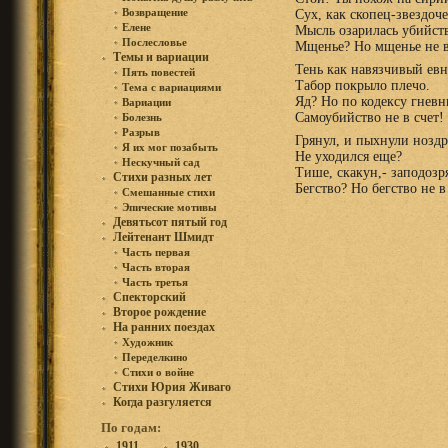
Возвращение
Сух, как скопец-звездоче
Елене
Мысль озарилась убийст
Послесловье
Мщенье? Но мщенье не в
Темы и вариации
Тень как навязчивый евн
Пять повестей
Табор покрыло плечо.
Тема с вариациями
Яд? Но по кодексу гнев
Вариации
Самоубийство не в счет!
Болезнь
Разрыв
Грянул, и пыхнули ноздр
Я их мог позабыть
Не уходился еще?
Нескучный сад
Тише, скакун,- заподозря
Стихи разных лет
Бегство? Но бегство не в
Смешанные стихи
Эпические мотивы
Девятьсот пятый год
Лейтенант Шмидт
Часть первая
Часть вторая
Часть третья
Спекторский
Второе рождение
На ранних поездах
Художник
Переделкино
Стихи о войне
Стихи Юрия Живаго
Когда разгуляется
По годам:
1911
1930