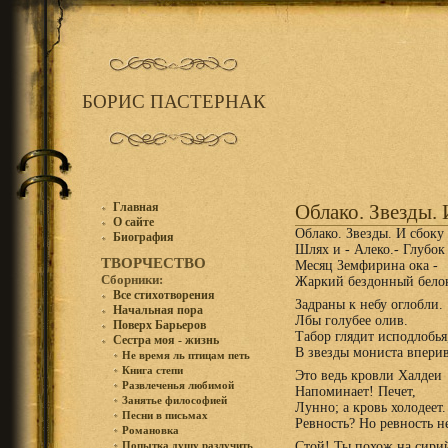
БОРИС ПАСТЕРНАК
Главная
Облако. Звезды. И
О сайте
Облако. Звезды. И сбоку 
Биография
Шлях и - Алеко.- Глубок
ТВОРЧЕСТВО
Месяц Земфирина ока -
Сборники:
Жаркий бездонный бело
Все стихотворения
Задраны к небу оглобли.
Начальная пора
Лбы голубее олив.
Поверх Барьеров
Табор глядит исподлобья
Сестра моя - жизнь
В звезды мониста вперив
Не время ль птицам петь
Книга степи
Это ведь кровли Халдеи
Развлеченья любимой
Напоминает! Печет,
Занятье философией
Лунно; а кровь холодеет.
Песни в письмах
Ревность? Но ревность не
Романовка
Стой! Ты похож на сири
Попытка душу разлучить