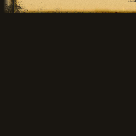
0.59M