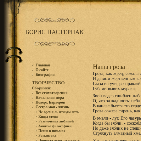
БОРИС ПАСТЕРНАК
Главная
Наша гроза
О сайте
Гроза, как жрец, сожгла 
Биография
И дымом жертвенным за
ТВОРЧЕСТВО
Глаза и тучи, расправляй
Сборники:
Губами вывих муравья.
Все стихотворения
Звон ведер сшиблен набе
Начальная пора
О, что за жадность: неба
Поверх Барьеров
B канаве бьется сто серде
Сестра моя - жизнь
Гроза сожгла сирень, как
Не время ль птицам петь
Книга степи
B эмали - луг. Его лазурь
Развлеченья любимой
Когда бы зябли, - соскоб
Занятье философией
Но даже зяблик не спеш
Песни в письмах
Стряхнуть алмазный хме
Романовка
У кадок пьют еще грозу
Попытка душу разлучить