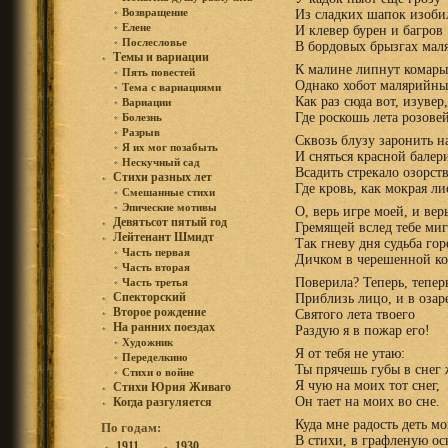
Возвращение
Из сладких шапок изоби
Елене
И клевер бурен и багров
Послесловье
В бордовых брызгах мал
Темы и вариации
К малине липнут комары
Пять повестей
Однако хобот малярийны
Тема с вариациями
Как раз сюда вот, изувер,
Вариации
Где роскошь лета розове
Болезнь
Разрыв
Сквозь блузу заронить н
Я их мог позабыть
И сняться красной балер
Нескучный сад
Всадить стрекало озорств
Стихи разных лет
Где кровь, как мокрая ли
Смешанные стихи
Эпические мотивы
О, верь игре моей, и вер
Девятьсот пятый год
Гремящей вслед тебе ми
Лейтенант Шмидт
Так гневу дня судьба гор
Часть первая
Дичком в черешенной ко
Часть вторая
Поверила? Теперь, тепер
Часть третья
Спекторский
Приблизь лицо, и в озар
Второе рождение
Святого лета твоего
На ранних поездах
Раздую я в пожар его!
Художник
Я от тебя не утаю:
Переделкино
Ты прячешь губы в снег
Стихи о войне
Я чую на моих тот снег,
Стихи Юрия Живаго
Он тает на моих во сне.
Когда разгуляется
Куда мне радость деть м
По годам:
В стихи, в графленую о
1911
1930