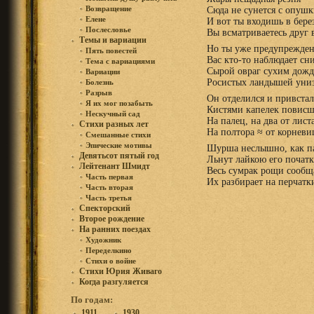
Возвращение
Сюда не сунется с опушк
Елене
И вот ты входишь в бере
Послесловье
Вы всматриваетесь друг 
Темы и вариации
Но ты уже предупрежден
Пять повестей
Вас кто-то наблюдает сни
Тема с вариациями
Сырой овраг сухим дож
Вариации
Росистых ландышей уни
Болезнь
Разрыв
Он отделился и привстал
Я их мог позабыть
Кистями капелек повисш
Нескучный сад
На палец, на два от листа
Стихи разных лет
На полтора ≈ от корневи
Смешанные стихи
Эпические мотивы
Шурша неслышно, как п
Девятьсот пятый год
Льнут лайкою его початк
Лейтенант Шмидт
Весь сумрак рощи сообщ
Часть первая
Их разбирает на перчатк
Часть вторая
Часть третья
Спекторский
Второе рождение
На ранних поездах
Художник
Переделкино
Стихи о войне
Стихи Юрия Живаго
Когда разгуляется
По годам:
1911
1930