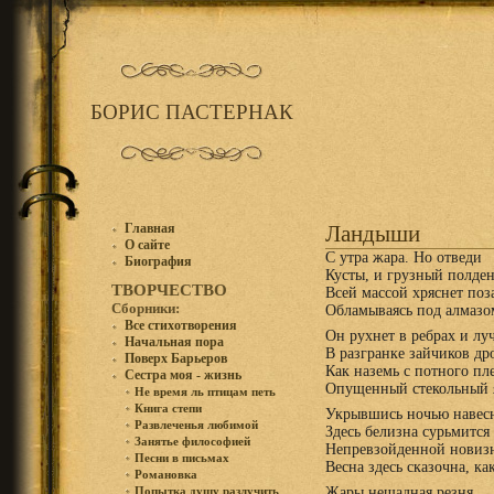
БОРИС ПАСТЕРНАК
Главная
Ландыши
О сайте
С утра жара. Но отведи
Биография
Кусты, и грузный полден
ТВОРЧЕСТВО
Всей массой хряснет поз
Сборники:
Обламываясь под алмазо
Все стихотворения
Он рухнет в ребрах и луч
Начальная пора
В разгранке зайчиков д
Поверх Барьеров
Как наземь с потного пл
Сестра моя - жизнь
Опущенный стекольный 
Не время ль птицам петь
Книга степи
Укрывшись ночью навес
Развлеченья любимой
Здесь белизна сурьмится 
Занятье философией
Непревзойденной новиз
Песни в письмах
Весна здесь сказочна, ка
Романовка
Жары нещадная резня
Попытка душу разлучить