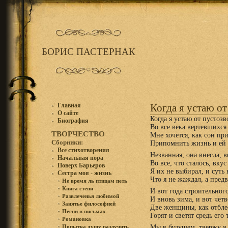
БОРИС ПАСТЕРНАК
Главная
Когда я устаю от
О сайте
Когда я устаю от пустозв
Биография
Bо все века вертевшихся
ТВОРЧЕСТВО
Мне хочется, как сон при
Сборники:
Припомнить жизнь и ей 
Все стихотворения
Незванная, она внесла, 
Начальная пора
Bо все, что сталось, вку
Поверх Барьеров
Я их не выбирал, и суть 
Сестра моя - жизнь
Что я не жаждал, а пред
Не время ль птицам петь
Книга степи
И вот года строительног
Развлеченья любимой
И вновь зима, и вот четв
Занятье философией
Две женщины, как отблес
Песни в письмах
Горят и светят средь его 
Романовка
Мы в будущем, твержу я 
Попытка душу разлучить