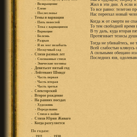
Возвращение
Жил в эти дни. А если и
Елене
То все равно: телегою пр
Послесловье
Нас переехал новый чело
Темы и вариации
Когда ж от смерти не спа
Пять повестей
То тем свободней время
Тема с вариациями
В ту даль, куда вторая п
Вариации
Протягивает тезисы душ
Болезнь
Разрыв
Тогда не убивайтесь, не 
Я их мог позабыть
Всей слабостью клянусь о
Нескучный сад
А сильными обещано из
Стихи разных лет
Последних язв, одолевав
Смешанные стихи
Эпические мотивы
Девятьсот пятый год
Лейтенант Шмидт
Часть первая
Часть вторая
Часть третья
Спекторский
Второе рождение
На ранних поездах
Художник
Переделкино
Стихи о войне
Стихи Юрия Живаго
Когда разгуляется
По годам:
1911
1930