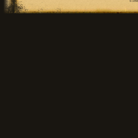
0.59M