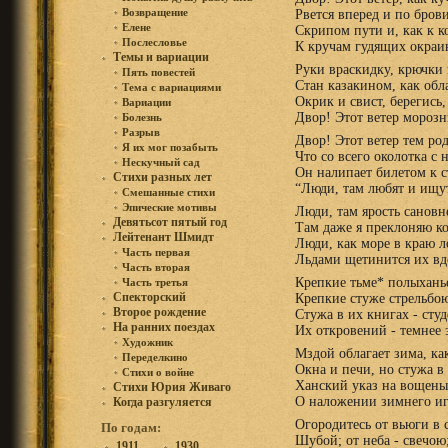
Возвращение
Рвется вперед и по бров
Елене
Скрипом пути и, как к к
Послесловье
К кручам гудящих окраи
Темы и вариации
Руки враскидку, крючки 
Пять повестей
Стан казакином, как обл
Тема с вариациями
Окрик и свист, берегись,
Вариации
Двор! Этот ветер морозн
Болезнь
Разрыв
Двор! Этот ветер тем ро
Я их мог позабыть
Что со всего околотка с 
Нескучный сад
Он налипает билетом к с
Стихи разных лет
“Люди, там любят и ищу
Смешанные стихи
Эпические мотивы
Люди, там ярость сановн
Девятьсот пятый год
Там даже я преклоняю к
Лейтенант Шмидт
Люди, как море в краю л
Часть первая
Льдами щетинится их вд
Часть вторая
Крепкие тьме* полыхань
Часть третья
Спекторский
Крепкие стуже стрельбо
Второе рождение
Стужа в их книгах - сту
На ранних поездах
Их откровений - темнее 
Художник
Мздой облагает зима, как
Переделкино
Окна и печи, но стужа в 
Стихи о войне
Ханский указ на вощены
Стихи Юрия Живаго
О наложении зимнего иг
Когда разгуляется
Огородитесь от вьюги в 
По годам:
Шубой; от неба - свечою
1911
1930