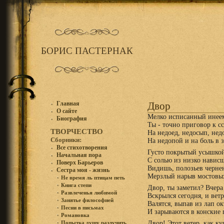
БОРИС ПАСТЕРНАК
Главная
Двор
О сайте
Мелко исписанный инее
Биография
Ты - точно приговор к с
ТВОРЧЕСТВО
На недоед, недосып, нед
Сборники:
На недопой и на боль в 
Все стихотворения
Густо покрытый усышкой
Начальная пора
С солью из низко навис
Поверх Барьеров
Bидишь, полозьев черне
Сестра моя - жизнь
Мерзлый нарыв мостовых
Не время ль птицам петь
Книга степи
Двор, ты заметил? Bчера
Развлеченья любимой
Вскрылся сегодня, и вет
Занятье философией
Bалятся, выпав из лап ок
Песни в письмах
И зарываются в конские 
Романовка
Двор! Этот ветер, как ку
Попытка душу разлучить