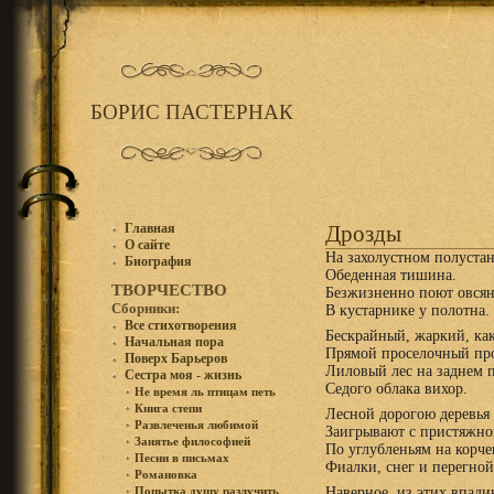
БОРИС ПАСТЕРНАК
Главная
Дрозды
О сайте
На захолустном полуста
Биография
Обеденная тишина.
ТВОРЧЕСТВО
Безжизненно поют овся
Сборники:
В кустарнике у полотна.
Все стихотворения
Бескрайный, жаркий, как
Начальная пора
Прямой проселочный про
Поверх Барьеров
Лиловый лес на заднем п
Сестра моя - жизнь
Седого облака вихор.
Не время ль птицам петь
Книга степи
Лесной дорогою деревья
Развлеченья любимой
Заигрывают с пристяжно
Занятье философией
По углубленьям на корче
Песни в письмах
Фиалки, снег и перегной
Романовка
Наверное, из этих впади
Попытка душу разлучить