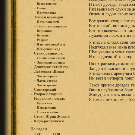
Возвращение
И пьют дрозды, гогда вз
Елене
Раззванивают слухи за д
Послесловье
Огнем и льдом своих кол
Темы и вариации
Вот долгий слог, а вот к
Пять повестей
Вот жаркий, вот холодн
Тема с вариациями
Вот что выделывают глот
Вариации
Луженной лоском этих л
Болезнь
Разрыв
У них на кочках свой по
Я их мог позабыть
Подглядыванье из-за што
Нескучный сад
Шушуканье в углах свет
Стихи разных лет
И целодневный таратор.
Смешанные стихи
Эпические мотивы
По их распахнутым поко
Девятьсот пятый год
Загадки в гласности сную
Лейтенант Шмидт
У них часы с дремучим 
Часть первая
Им ветви четверти поют.
Часть вторая
Таков притон дроздов т
Часть третья
Спекторский
Они в неубранном бору
Второе рождение
Живут, как жить должны
На ранних поездах
Я тоже с них пример бер
Художник
Переделкино
Стихи о войне
Стихи Юрия Живаго
Когда разгуляется
По годам:
1911
1930