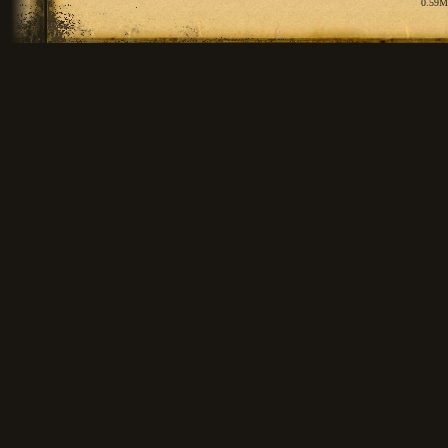
0.59M