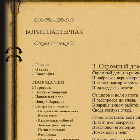
БОРИС ПАСТЕРНАК
Главная
3. Скромный дом
О сайте
Скромный дом, но рюмк
Биография
И набросков черный грог
ТВОРЧЕСТВО
И взамен камор хоромы,
Сборники:
И на чердаке - чертог.
Все стихотворения
От шагов и волн капота
Начальная пора
И расспросов ни следа.
Поверх Барьеров
В зарешеченном работой
Сестра моя - жизнь
Своде воздуха слюда.
Не время ль птицам петь
Книга степи
Голос, властный, как по
Развлеченья любимой
Плавит все наперечет.
Занятье философией
В горловой его полуде
Песни в письмах
Ложек олово течет.
Романовка
Что ему почет и слава,
Попытка душу разлучить