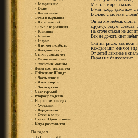
Возвращение
Место в мире и молва
Елене
В миг, когда дыханьем с
Послесловье
В слово сплочены слова?
Темы и вариации
Он на это мебель стопит,
Пять повестей
Дружбу, разум, совесть, 
Тема с вариациями
На столе стакан не допит
Вариации
Век не дожит, свет забыт
Болезнь
Разрыв
Слитки рифм, как воск г
Я их мог позабыть
Каждый миг меняют вид
Нескучный сад
От детей дыханье в спал
Стихи разных лет
Паром их благословит.
Смешанные стихи
Эпические мотивы
Девятьсот пятый год
Лейтенант Шмидт
Часть первая
Часть вторая
Часть третья
Спекторский
Второе рождение
На ранних поездах
Художник
Переделкино
Стихи о войне
Стихи Юрия Живаго
Когда разгуляется
По годам:
1911
1930