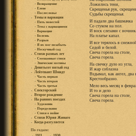
Возвращение
Ложились тени,
Елене
Скрещенья рук, скрещень
Послесловье
Судьбы скрещенья.
Темы и вариации
И падали два башмачка
Пять повестей
Со стуком на пол.
Тема с вариациями
И воск слезами с ночник
Вариации
На платье капал.
Болезнь
Разрыв
И все терялось в снежно
Я их мог позабыть
Седой и белой.
Нескучный сад
Свеча горела на столе,
Стихи разных лет
Свеча горела.
Смешанные стихи
Эпические мотивы
На свечку дуло из угла,
Девятьсот пятый год
И жар соблазна
Лейтенант Шмидт
Вздымал, как ангел, два
Часть первая
Крестообразно.
Часть вторая
Мело весь месяц в февра
Часть третья
Спекторский
И то и дело
Второе рождение
Свеча горела на столе,
На ранних поездах
Свеча горела.
Художник
Переделкино
Стихи о войне
Стихи Юрия Живаго
Когда разгуляется
По годам:
1911
1930