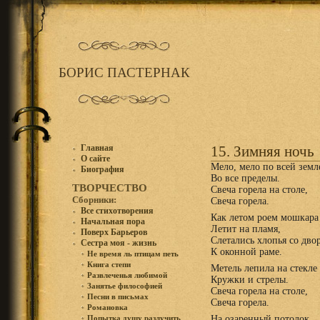
БОРИС ПАСТЕРНАК
Главная
15. Зимняя ночь
О сайте
Мело, мело по всей земл
Биография
Во все пределы.
ТВОРЧЕСТВО
Свеча горела на столе,
Сборники:
Свеча горела.
Все стихотворения
Как летом роем мошкара
Начальная пора
Летит на пламя,
Поверх Барьеров
Слетались хлопья со дво
Сестра моя - жизнь
К оконной раме.
Не время ль птицам петь
Книга степи
Метель лепила на стекле
Развлеченья любимой
Кружки и стрелы.
Занятье философией
Свеча горела на столе,
Песни в письмах
Свеча горела.
Романовка
На озаренный потолок
Попытка душу разлучить